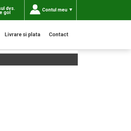
ul dvs.
Contul meu
e gol
Livrare si plata
Contact