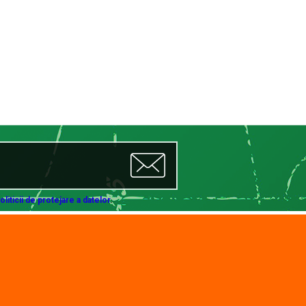
oliticii de protejare a datelor
.