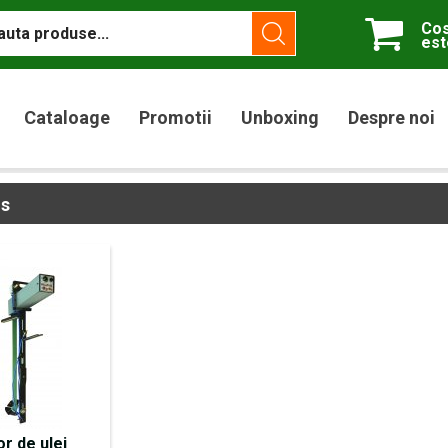
Cos
est
Cataloage
Promotii
Unboxing
Despre noi
us
r de ulei