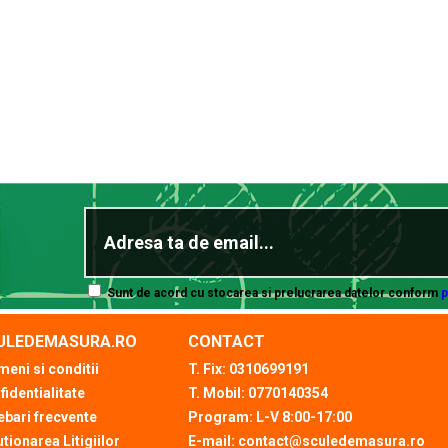
Sunt de acord cu stocarea si prelucrarea datelor conform
p
ULEDEMASURA.RO
CONTACT
meni si conditii
T. Fix: 0310699191
fidentialitate
T. Mobil: 0770140354
ebari frecvente
Program: L-V 8:00-17:00
tionarea Litigiilor
E-mail: contact@sculedemasura.ro