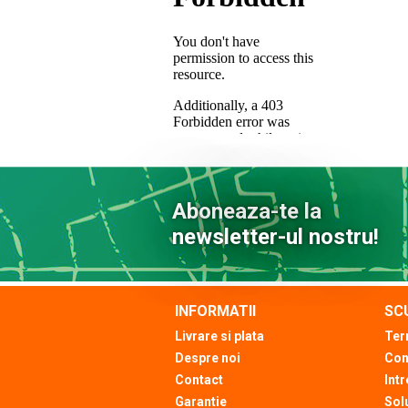
Aboneaza-te la
newsletter-ul nostru!
INFORMATII
SC
Livrare si plata
Ter
Despre noi
Con
Contact
Intr
Garantie
Solu